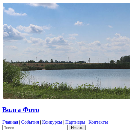
Волга Фото
Главная
|
События
|
Конкурсы
|
Партнеры
|
Контакты