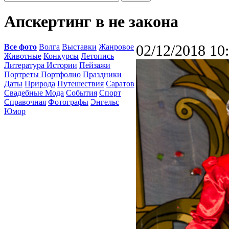
Апскертинг в не закона
Все фото
Волга
Выставки
Жанровое
02/12/2018 10
Животные
Конкурсы
Летопись
Литература Истории
Пейзажи
Портреты Портфолио
Праздники
Даты
Природа
Путешествия
Саратов
Свадебные Мода
События
Спорт
Справочная
Фотографы
Энгельс
Юмор