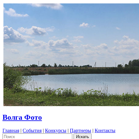
Волга Фото
Главная
|
События
|
Конкурсы
|
Партнеры
|
Контакты