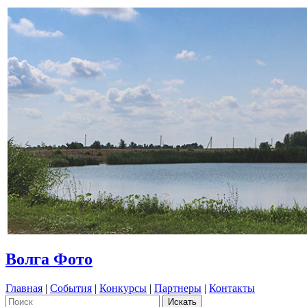
Волга Фото
Главная
|
События
|
Конкурсы
|
Партнеры
|
Контакты