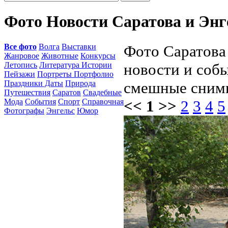
Фото Новости Саратова и Энг
Все фото
Волга
Выставки
Фото Саратова 
Жанровое
Животные
Конкурсы
Летопись
Литература Истории
новости и соб
Пейзажи
Портреты Портфолио
Праздники Даты
Природа
смешные снимк
Путешествия
Саратов
Свадебные
Мода
События
Спорт
Справочная
<< 1 >>
2
3
4
5
Фотографы
Энгельс
Юмор