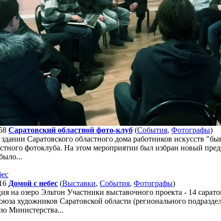
58
Саратовский областной фото-клуб
(
События
,
Фотографы
)
 в здании Саратовского областного дома работников искусств "
стного фотоклуба. На этом мероприятии был избран новый пред
ыло...
16
Домой с небес
(
Выставки
,
События
,
Фотографы
)
я на озеро Эльтон Участники выставочного проекта - 14 сарат
союза художников Саратовской области (регионального подразде
ию Министерства...