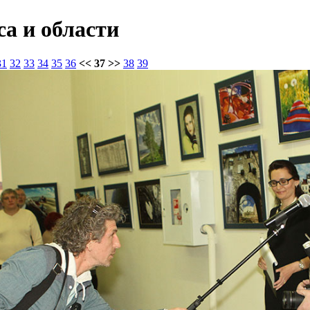
а и области
31
32
33
34
35
36
<< 37 >>
38
39