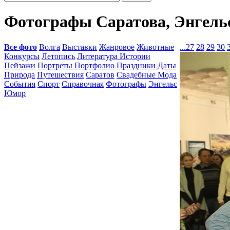
Фотографы Саратова, Энгельс
Все фото
Волга
Выставки
Жанровое
Животные
...
27
28
29
30
Конкурсы
Летопись
Литература Истории
Пейзажи
Портреты Портфолио
Праздники Даты
Природа
Путешествия
Саратов
Свадебные Мода
События
Спорт
Справочная
Фотографы
Энгельс
Юмор