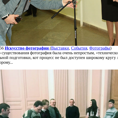
56
Искусство фотографии
(
Выставки
,
События
,
Фотографы
)
го существования фотография была очень непростым, «техничес
ьной подготовки, кот процесс не был доступен широкому кругу
рому...