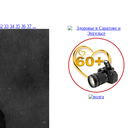
32
33
34
35
36
37
...