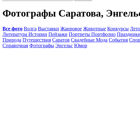
Фотографы Саратова, Энгельс
Все фото
Волга
Выставки
Жанровое
Животные
Конкурсы
Лет
Литература Истории
Пейзажи
Портреты Портфолио
Праздник
Природа
Путешествия
Саратов
Свадебные Мода
События
Спор
Справочная
Фотографы
Энгельс
Юмор