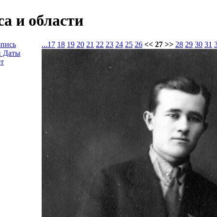
а и области
опись
...
17
18
19
20
21
22
23
24
25
26
<< 27 >>
28
29
30
31
и Даты
т