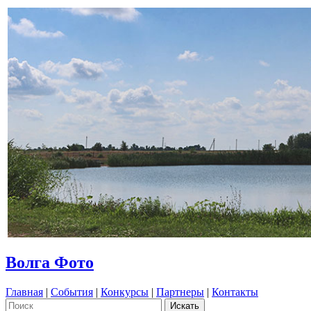
Волга Фото
Главная
|
События
|
Конкурсы
|
Партнеры
|
Контакты