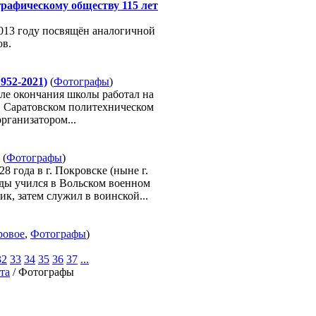
рафическому обществу 115 лет
013 году посвящён аналогичной
ов.
952-2021)
(
Фотографы
)
сле окончания школы работал на
 в Саратовском политехническом
рганизатором...
(
Фотографы
)
 года в г. Покровске (ныне г.
оды учился в Вольском военном
, затем служил в воинской...
ровое
,
Фотографы
)
32
33
34
35
36
37
...
та
/ Фотографы