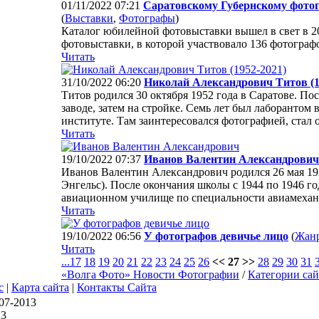
01/11/2022 07:21
Саратовскому Губернскому фотог
(
Выставки
,
Фотографы
)
Каталог юбилейной фотовыставки вышел в свет в 2
фотовыставки, в которой участвовало 136 фотограф
Читать
31/10/2022 06:20
Николай Александрович Титов (1
Титов родился 30 октября 1952 года в Саратове. По
заводе, затем на стройке. Семь лет был лаборантом
институте. Там заинтересовался фотографией, стал о
Читать
19/10/2022 07:37
Иванов Валентин Александрович
Иванов Валентин Александрович родился 26 мая 1928
Энгельс). После окончания школы с 1944 по 1946 г
авиационном училище по специальности авиамеханик
Читать
19/10/2022 06:56
У фотографов девичье лицо
(
Жан
Читать
...
17
18
19
20
21
22
23
24
25
26
<< 27 >>
28
29
30
31
«Волга Фото» Новости Фотографии
/
Категории сай
с
|
Карта сайта
|
Контакты Сайта
07-2013
13