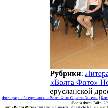
Рубрики
:
Литер
«Волга Фото» Н
ерусланской др
Фотографии За ерусланской Волга Фото Саратов Энгельс
|
Карт
«Волга Фото Сайт» 20
Сайт
«Волга Фото»
Энгельс и Саратов
VolgaFoto.RU 2007-20