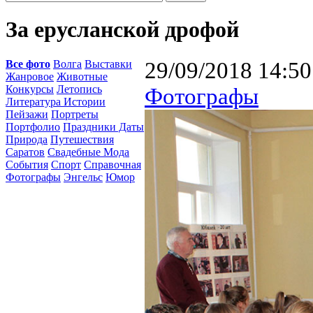
За ерусланской дрофой
Все фото
Волга
Выставки
29/09/2018 14:50
Жанровое
Животные
Конкурсы
Летопись
Фотографы
Литература Истории
Пейзажи
Портреты
Портфолио
Праздники Даты
Природа
Путешествия
Саратов
Свадебные Мода
События
Спорт
Справочная
Фотографы
Энгельс
Юмор