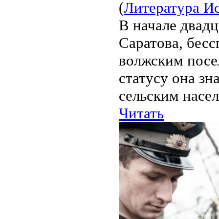
(
Литература И
В начале двадц
Саратова, бес
волжским посе
статусу она зн
сельским насел
Читать