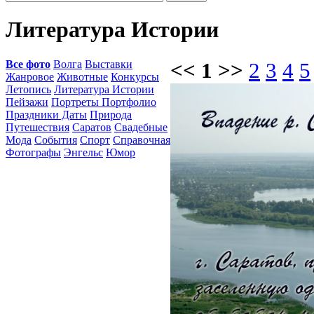
Литература Истории
Все фото
Волга
Выставки
<< 1 >>
2
3
4
5
Жанровое
Животные
Конкурсы
Летопись
Литература Истории
Пейзажи
Портреты Портфолио
Праздники Даты
Природа
Путешествия
Саратов
Свадебные
Мода
События
Спорт
Справочная
Фотографы
Энгельс
Юмор