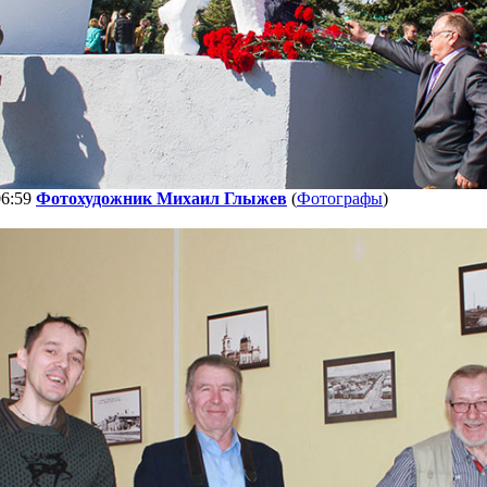
06:59
Фотохудожник Михаил Глыжев
(
Фотографы
)