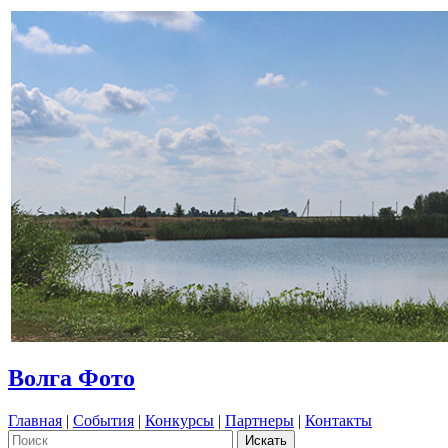
Волга Фото
Главная
|
События
|
Конкурсы
|
Партнеры
|
Контакты