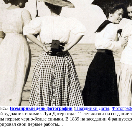
08:53
Всемирный день фотографии
(
Праздники Даты
,
Фотогра
й художник и химик Луи Дагер отдал 11 лет жизни на создание 
ны первые черно-белые снимки. В 1839 на заседании Французско
ировал свои первые работы....