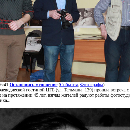
16:41
Остановись мгновение
(
События
,
Фотографы
)
раеведческой гостиной ЦГБ (ул. Тельмана, 139) прошла встреча
 на протяжении 45 лет, взгляд жителей радуют работы фотосту
ка...