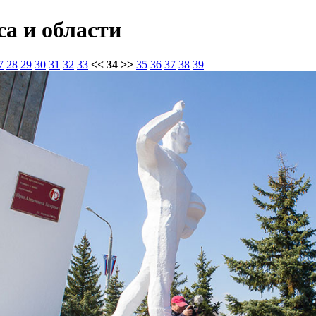
а и области
7
28
29
30
31
32
33
<< 34 >>
35
36
37
38
39