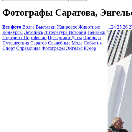
Фотографы Саратова, Энгельс
Все фото
Волга
Выставки
Жанровое
Животные
...
24
25
26
2
Конкурсы
Летопись
Литература Истории
Пейзажи
Портреты Портфолио
Праздники Даты
Природа
Путешествия
Саратов
Свадебные Мода
События
Спорт
Справочная
Фотографы
Энгельс
Юмор