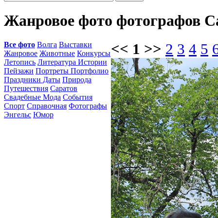
Жанровое фото фотографов Са
Все фото
Волга
Выставки
<< 1 >>
2
3
4
5
Жанровое
Животные
Конкурсы
Летопись
Литература Истории
Пейзажи
Портреты Портфолио
Праздники Даты
Природа
Путешествия
Саратов
Свадебные Мода
События
Спорт
Справочная
Фотографы
Энгельс
Юмор