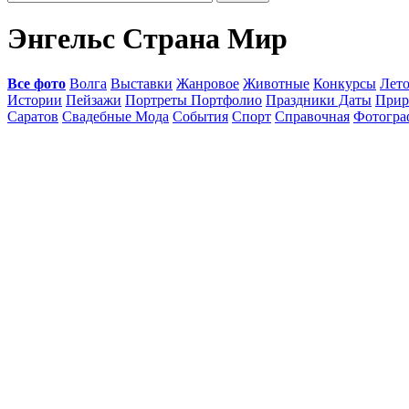
Энгельс Страна Мир
Все фото
Волга
Выставки
Жанровое
Животные
Конкурсы
Лет
Истории
Пейзажи
Портреты Портфолио
Праздники Даты
Прир
Саратов
Свадебные Мода
События
Спорт
Справочная
Фотогр