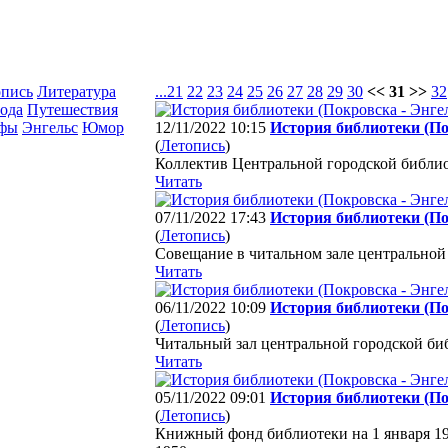
опись
Литература
...
21
22
23
24
25
26
27
28
29
30
<< 31 >>
32
ода
Путешествия
афы
Энгельс
Юмор
12/11/2022 10:15
История библиотеки (По
(
Летопись
)
Коллектив Центральной городской библиот
Читать
07/11/2022 17:43
История библиотеки (По
(
Летопись
)
Совещание в читальном зале центральной 
Читать
06/11/2022 10:09
История библиотеки (По
(
Летопись
)
Читальный зал центральной городской биб
Читать
05/11/2022 09:01
История библиотеки (По
(
Летопись
)
Книжный фонд библиотеки на 1 января 195