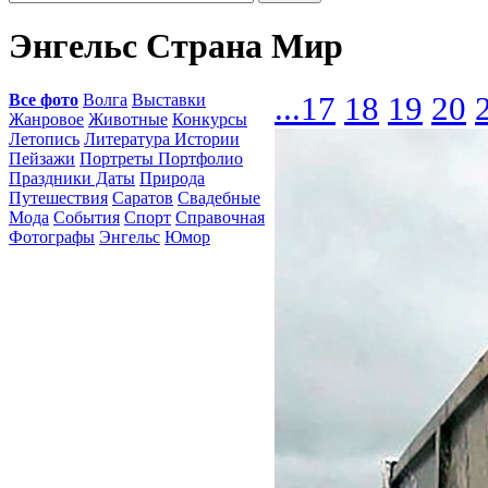
Энгельс Страна Мир
Все фото
Волга
Выставки
...
17
18
19
20
Жанровое
Животные
Конкурсы
Летопись
Литература Истории
Пейзажи
Портреты Портфолио
Праздники Даты
Природа
Путешествия
Саратов
Свадебные
Мода
События
Спорт
Справочная
Фотографы
Энгельс
Юмор