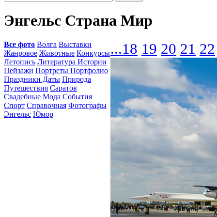
Энгельс Страна Мир
Все фото
Волга
Выставки
...
18
19
20
21
22
Жанровое
Животные
Конкурсы
Летопись
Литература Истории
Пейзажи
Портреты Портфолио
Праздники Даты
Природа
Путешествия
Саратов
Свадебные Мода
События
Спорт
Справочная
Фотографы
Энгельс
Юмор