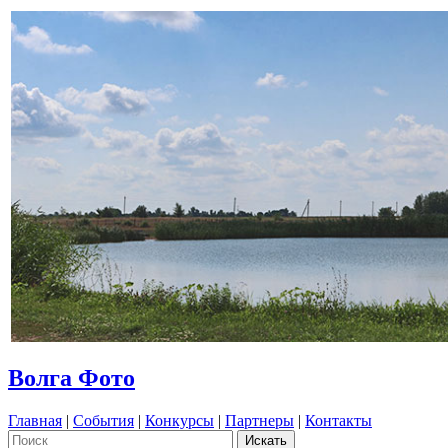
Волга Фото
Главная
|
События
|
Конкурсы
|
Партнеры
|
Контакты