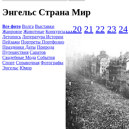
Энгельс Страна Мир
Все фото
Волга
Выставки
...
20
21
22
23
24
Жанровое
Животные
Конкурсы
Летопись
Литература Истории
Пейзажи
Портреты Портфолио
Праздники Даты
Природа
Путешествия
Саратов
Свадебные Мода
События
Спорт
Справочная
Фотографы
Энгельс
Юмор