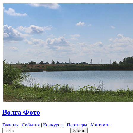
Волга Фото
Главная
|
События
|
Конкурсы
|
Партнеры
|
Контакты