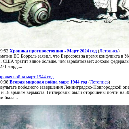
09:52
Хроника противостояния - Март 2024 год
(
Летопись
)
матии ЕС Боррель заявил, что Евросоюз за время конфликта в 
. США тратит вдвое больше, чем зарабатывает: доходы федерал
271 млрд,...
10:38
Вторая мировая война март 1944 год
(
Летопись
)
результате победного завершения Ленинградско-Новгородской о
6 и 18 армиям вермахта. Гитлеровцы были отброшены почти на 3
и была...