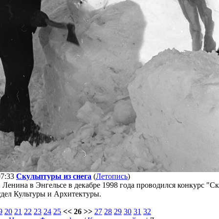
07:33
Скульптуры из снега
(
Летопись
)
Ленина в Энгельсе в декабре 1998 года проводился конкурс "Ск
тдел Культуры и Архитектуры.
9
20
21
22
23
24
25
<< 26 >>
27
28
29
30
31
32