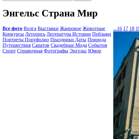
Энгельс Страна Мир
Все фото
Волга
Выставки
Жанровое
Животные
...
16
17
18
1
Конкурсы
Летопись
Литература Истории
Пейзажи
Портреты Портфолио
Праздники Даты
Природа
Путешествия
Саратов
Свадебные Мода
События
Спорт
Справочная
Фотографы
Энгельс
Юмор