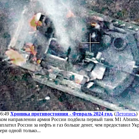
06:49
Хроника противостояния - Февраль 2024 год.
(
Летопись
)
ком направлении армия России подбила первый танк M1 Abrams
платил России за нефть и газ больше денег, чем предоставил Украи
ри одной только...