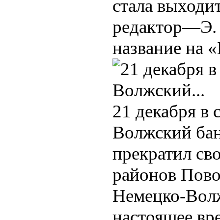
стала выходи
редактор—Э. 
название на 
21 декабря в
Волжский бан
прекратил сво
районов Повол
Немецко-Волж
настоящее вре