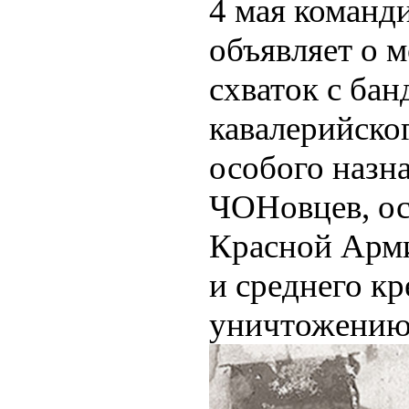
4 мая команд
объявляет о 
схваток с ба
кавалерийско
особого назн
ЧОНовцев, ос
Красной Арм
и среднего кр
уничтожению 