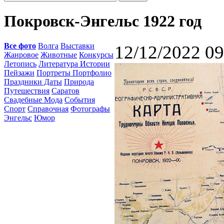
Покровск-Энгельс 1922 год
Все фото
Волга
Выставки
12/12/2022 09
Жанровое
Животные
Конкурсы
Летопись
Литература Истории
Пейзажи
Портреты Портфолио
Праздники Даты
Природа
Путешествия
Саратов
Свадебные Мода
События
Спорт
Справочная
Фотографы
Энгельс
Юмор