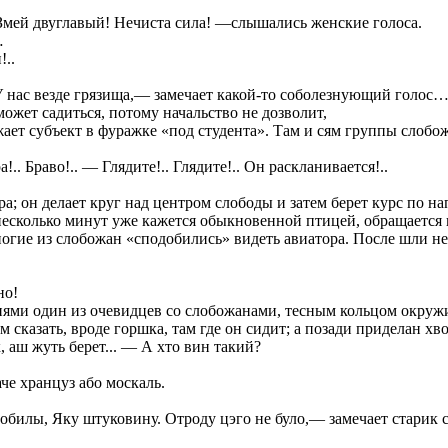
Змей двуглавый! Нечиста сила! —слышались женские голоса.
…
!..
 У нас везде грязища,— замечает какой-то соболезнующий голос
ожет садиться, потому начальство не дозволит,
ает субъект в фуражке «под студента». Там и сям группы слобо
. Браво!.. — Глядите!.. Глядите!.. Он раскланивается!..
а; он делает круг над центром слободы и затем берет курс по н
несколько минут уже кажется обыкновенной птицей, обращается в 
ногие из слобожан «сподобились» видеть авиатора. После шли не
но!
иями один из очевидцев со слобожанами, тесным кольцом окруж
 сказать, вроде горшка, там где он сидит; а позади приделан хво
, аш жуть берет... — А хто вин такий?
че хранцуз або москаль.
робилы, Яку штуковину. Отроду цэго не було,— замечает старик 