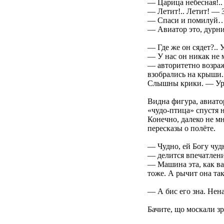
— Царица небесная!..
— Летит!.. Летит! — 
— Спаси и помилуй
— Авиатор это, дурни
— Где же он сядет?..
— У нас он никак не м
— авторитетно возраж
взобрались на крыши.
Слышны крики. — Ура!.
Видна фигура, авиатор
«чудо-птица» спустя 
Конечно, далеко не м
пересказы о полёте.
— Чудно, ей Богу чуд
— делится впечатлен
— Машина эта, как вам
тоже. А рычит она так
— А бис его зна. Нена
Бачите, що москали з