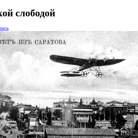
ой слободой
пись