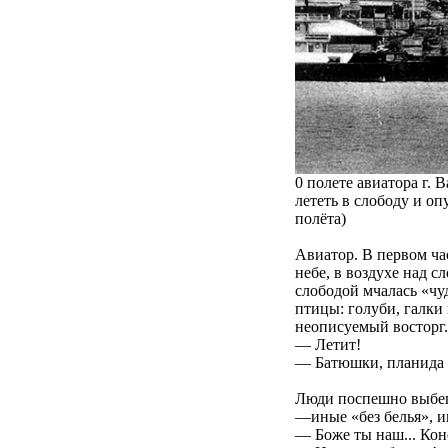
0 полете авиатора г. 
лететь в слободу и оп
полёта)
Авиатор. В первом ча
небе, в воздухе над 
слободой мчалась «ч
птицы: голуби, галки
неописуемый восторг.
— Летит!
— Батюшки, планида л
Люди поспешно выбег
—иные «без белья», и
— Боже ты наш... Кон