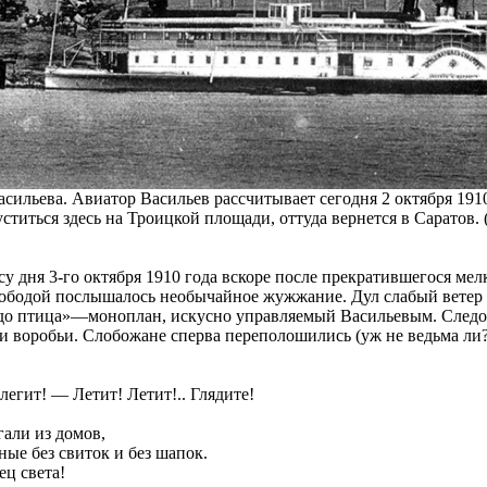
Васильева. Авиатор Васильев рассчитывает сегодня 2 октября 191
уститься здесь на Троицкой площади, оттуда вернется в Саратов
су дня 3-го октября 1910 года вскоре после прекратившегося ме
слободой послышалось необычайное жужжание. Дул слабый ветер 
удо птица»—моноплан, искусно управляемый Васильевым. След
 и воробьи. Слобожане сперва переполошились (уж не ведьма ли
егит! — Летит! Летит!.. Глядите!
али из домов,
ные без свиток и без шапок.
ец света!