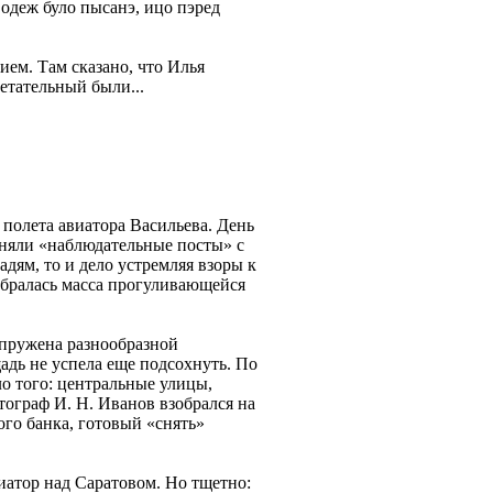
деж було пысанэ, ицо пэред
ем. Там сказано, что Илья
етательный были...
 полета авиатора Васильева. День
аняли «наблюдательные посты» с
дям, то и дело устремляя взоры к
обралась масса прогуливающейся
апружена разнообразной
адь не успела еще подсохнуть. По
ло того: центральные улицы,
ограф И. Н. Иванов взобрался на
го банка, готовый «снять»
виатор над Саратовом. Но тщетно: