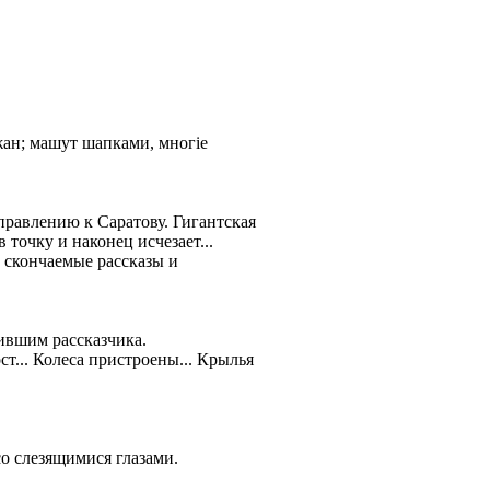
…
жан; машут шапками, многіе
аправлению к Саратову. Гигантская
точку и наконец исчезает...
 скончаемые рассказы и
ившим рассказчика.
ст... Колеса пристроены... Крылья
со слезящимися глазами.