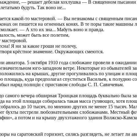
аждение, — решает дебелая хохлушка — В священном пысании о
етатымэ будуть. Так воно ие...
ется какой-то мастеровой. — Вы незнакомы с священным писани
 иконах он пишется на огненных конях. В те поры такие машины л
олкает. — А хто их зна... Мабуть воно и правда.
лость, может быть все полетим,
 мастеровой.
на! Я ни за какие гроши не полечу,
 творя крёстное знамение. Окружающих смеются.
и авиатора. 5 октября 1910 года слобожане провели в ожидании
езначительном юго-западном ветре. Некоторые из обывателей з
сположились на крышах, другие прогуливались по улицам и площа
ю площадь, куда предполагал спуститься Васильев, к полудню с
был наряд полиціи с приставом слободы С. П. Савичевьм.
 до самого вечера обширная Троицкая площадь буквально была з
гда на этой площади собиралась такая масса гуляющих, хотя площ
собралось до 10 тысяч, по мнению других не менее 15 тысяч. Ма
рег бухты пестрели любознательными слобожанами. Местный фот
фии», а потом и на крышу двухэтажного здания Волжско-Камско
оры на саратовский горизонт, силясь разглядеть, не летает ли а