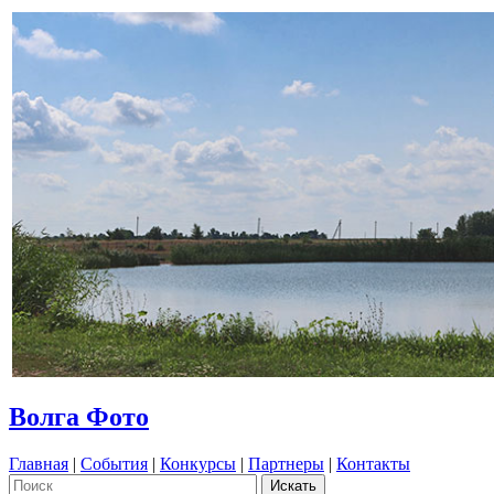
Волга Фото
Главная
|
События
|
Конкурсы
|
Партнеры
|
Контакты