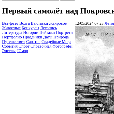
Первый самолёт над Покровск
Все фото
Волга
Выставки
Жанровое
12/05/2024 07:23
Лето
Животные
Конкурсы
Летопись
Литература Истории
Пейзажи
Портреты
Портфолио
Праздники Даты
Природа
Путешествия
Саратов
Свадебные Мода
События
Спорт
Справочная
Фотографы
Энгельс
Юмор