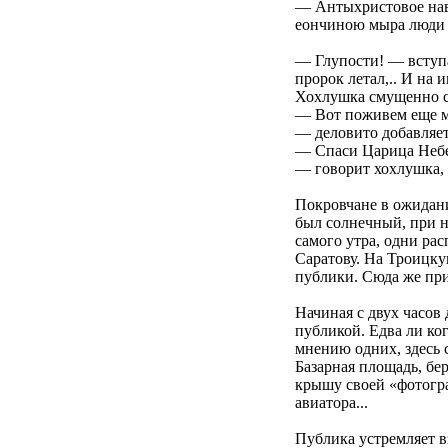
— Антыхристовое нав
еончиною мыра люди л
— Глупости! — вступа
пророк летал,.. И на
Хохлушка смущенно см
— Вот поживем еще ма
— деловито добавляет
— Спаси Царица Небес
— говорит хохлушка,
Покровчане в ожидани
был солнечный, при н
самого утра, одни ра
Саратову. На Троицку
публики. Сюда же при
Начиная с двух часов
публикой. Едва ли ко
мнению одних, здесь 
Базарная площадь, бе
крышу своей «фотогра
авиатора...
Публика устремляет вз