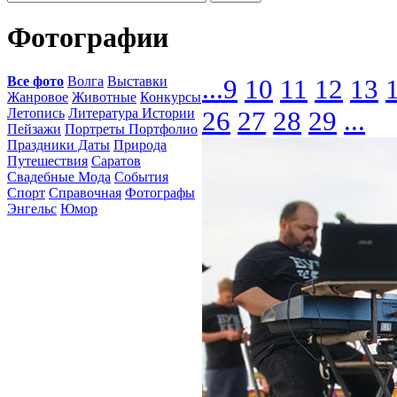
Фотографии
Все фото
Волга
Выставки
...
9
10
11
12
13
Жанровое
Животные
Конкурсы
Летопись
Литература Истории
26
27
28
29
...
Пейзажи
Портреты Портфолио
Праздники Даты
Природа
Путешествия
Саратов
Свадебные Мода
События
Спорт
Справочная
Фотографы
Энгельс
Юмор