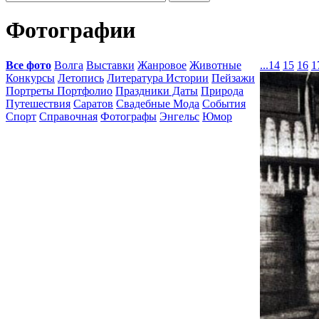
Фотографии
Все фото
Волга
Выставки
Жанровое
Животные
...
14
15
16
1
Конкурсы
Летопись
Литература Истории
Пейзажи
Портреты Портфолио
Праздники Даты
Природа
Путешествия
Саратов
Свадебные Мода
События
Спорт
Справочная
Фотографы
Энгельс
Юмор