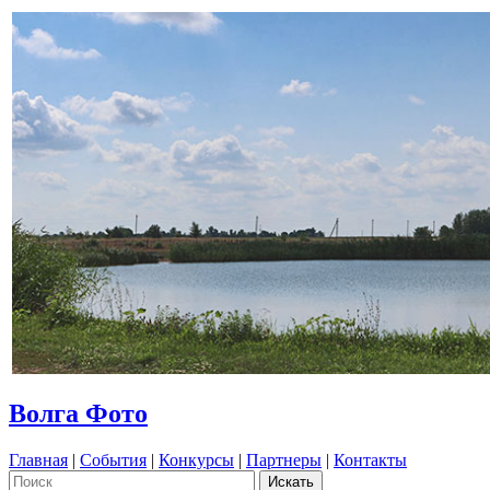
Волга Фото
Главная
|
События
|
Конкурсы
|
Партнеры
|
Контакты