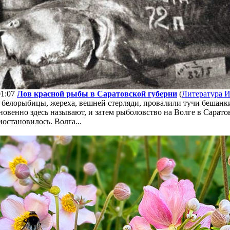
01:07
Лов красной рыбы в Саратовской губерни
(
Литература 
белорыбицы, жереха, вешней стерляди, провалили тучи бешанки,
новенно здесь называют, и затем рыболовство на Волге в Сарато
остановилось. Волга...