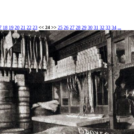
7
18
19
20
21
22
23
<< 24 >>
25
26
27
28
29
30
31
32
33
34
...