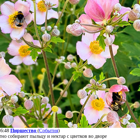
16:48
Пиршество
(
События
)
но собирают пыльцу и нектар с цветков во дворе