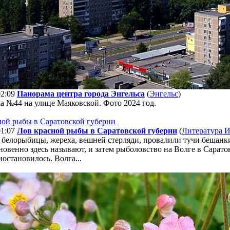
02:09
Панорама центра города Энгельса
(
Энгельс
)
а №44 на улице Маяковской. Фото 2024 год.
01:07
Лов красной рыбы в Саратовской губерни
(
Литература 
белорыбицы, жереха, вешней стерляди, провалили тучи бешанки,
новенно здесь называют, и затем рыболовство на Волге в Сарато
остановилось. Волга...