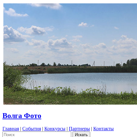
Волга Фото
Главная
|
События
|
Конкурсы
|
Партнеры
|
Контакты