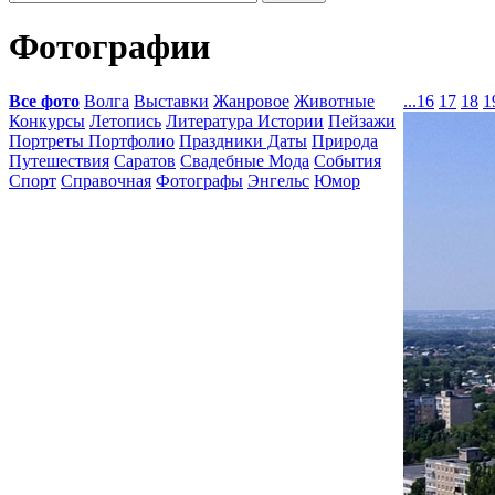
Фотографии
Все фото
Волга
Выставки
Жанровое
Животные
...
16
17
18
1
Конкурсы
Летопись
Литература Истории
Пейзажи
Портреты Портфолио
Праздники Даты
Природа
Путешествия
Саратов
Свадебные Мода
События
Спорт
Справочная
Фотографы
Энгельс
Юмор