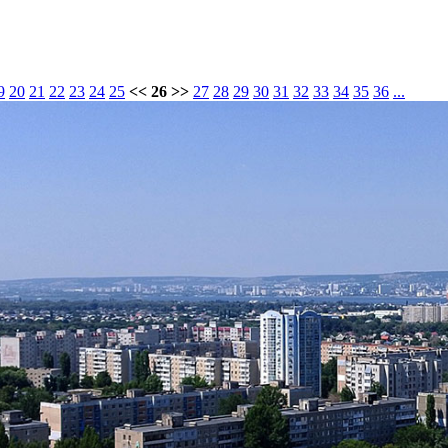
9
20
21
22
23
24
25
<< 26 >>
27
28
29
30
31
32
33
34
35
36
...