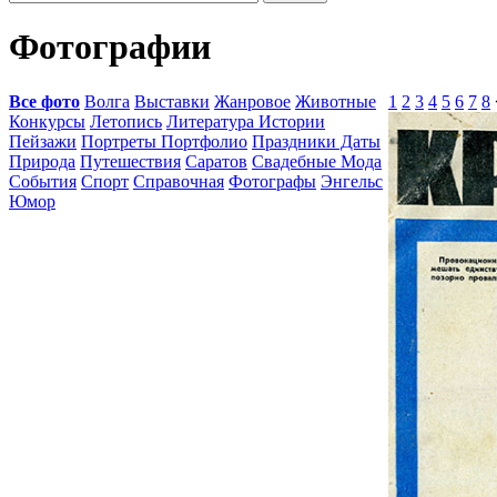
Фотографии
Все фото
Волга
Выставки
Жанровое
Животные
1
2
3
4
5
6
7
8
Конкурсы
Летопись
Литература Истории
Пейзажи
Портреты Портфолио
Праздники Даты
Природа
Путешествия
Саратов
Свадебные Мода
События
Спорт
Справочная
Фотографы
Энгельс
Юмор