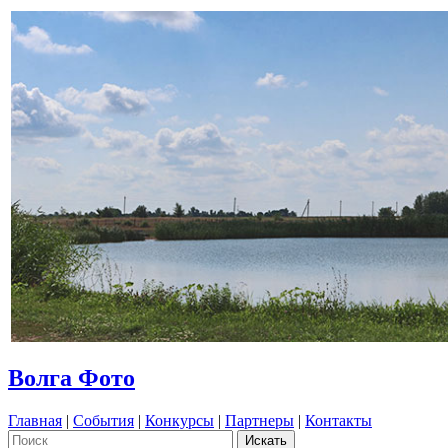
Волга Фото
Главная
|
События
|
Конкурсы
|
Партнеры
|
Контакты