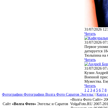
31/07/2026 12:
Читать
31/07/2026 07:
Первое упомин
датируется 18
Тюльпина на м
Читать
31/07/2026 07:
Кузин Андрей 
Военной прис
Мужества. Ему
Читать
1
2
3
4
5
6
7
8
Фотографии Фотографии Волга Фото Саратов Энгельс
|
Карта 
«Волга Фото Сайт» 20
Сайт
«Волга Фото»
Энгельс и Саратов
VolgaFoto.RU 2007-20