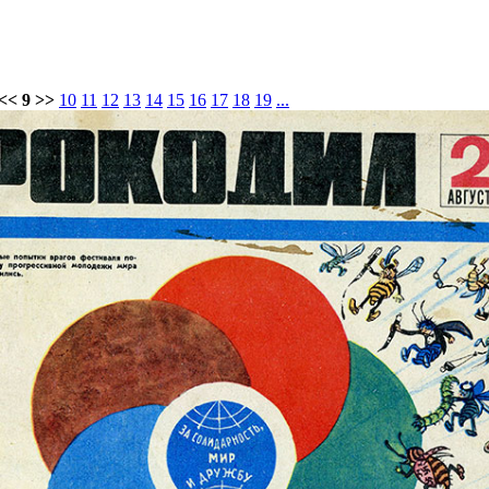
<< 9 >>
10
11
12
13
14
15
16
17
18
19
...