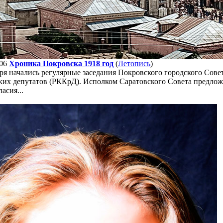
06
Хроника Покровска 1918 год
(
Летопись
)
ря начались регулярные заседания Покровского городского Совет
ких депутатов (РККрД). Исполком Саратовского Совета предло
ласия...