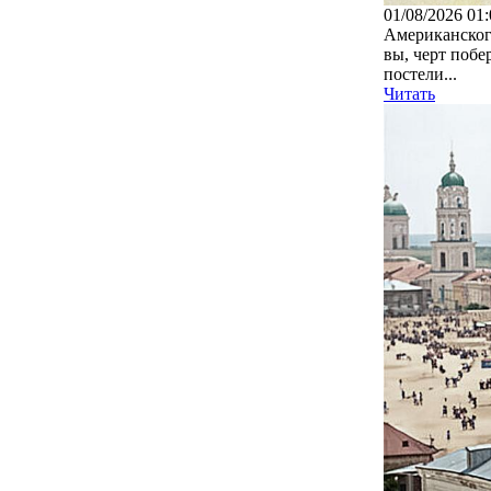
01/08/2026 01:
Американског
вы, черт побе
постели...
Читать