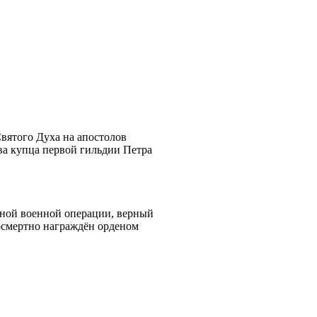
вятого Духа на апостолов
ова купца первой гильдии Петра
льной военной операции, верный
осмертно награждён орденом