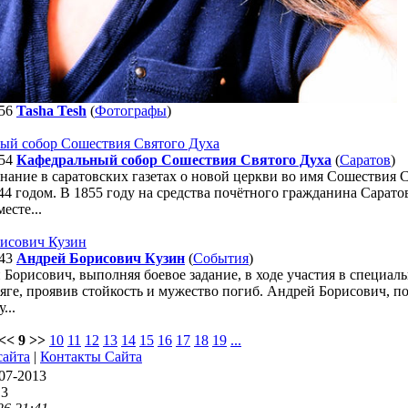
56
Tasha Tesh
(
Фотографы
)
54
Кафедральный собор Сошествия Святого Духа
(
Саратов
)
ание в саратовских газетах о новой церкви во имя Сошествия С
44 годом. В 1855 году на средства почётного гражданина Сарат
есте...
43
Андрей Борисович Кузин
(
События
)
Борисович, выполняя боевое задание, в ходе участия в специа
яге, проявив стойкость и мужество погиб. Андрей Борисович, п
...
<< 9 >>
10
11
12
13
14
15
16
17
18
19
...
сайта
|
Контакты Сайта
07-2013
13