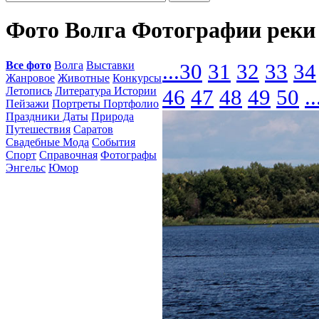
Фото Волга Фотографии реки
Все фото
Волга
Выставки
...
30
31
32
33
34
Жанровое
Животные
Конкурсы
Летопись
Литература Истории
46
47
48
49
50
..
Пейзажи
Портреты Портфолио
Праздники Даты
Природа
Путешествия
Саратов
Свадебные Мода
События
Спорт
Справочная
Фотографы
Энгельс
Юмор