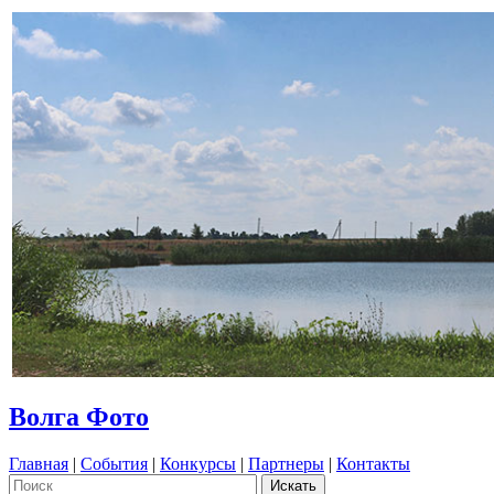
Волга Фото
Главная
|
События
|
Конкурсы
|
Партнеры
|
Контакты