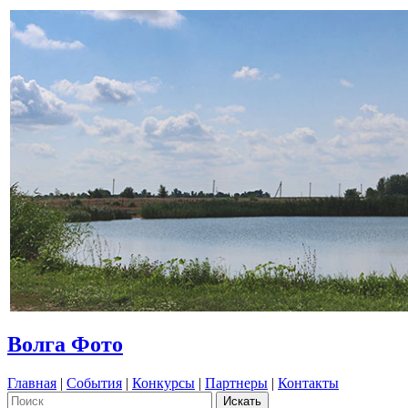
Волга Фото
Главная
|
События
|
Конкурсы
|
Партнеры
|
Контакты