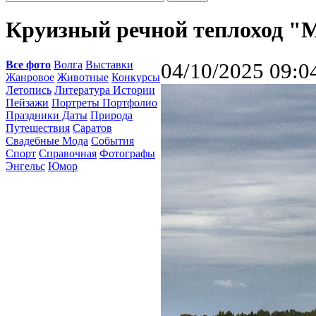
Круизный речной теплоход "
Все фото
Волга
Выставки
04/10/2025 09:0
Жанровое
Животные
Конкурсы
Летопись
Литература Истории
Пейзажи
Портреты Портфолио
Праздники Даты
Природа
Путешествия
Саратов
Свадебные Мода
События
Спорт
Справочная
Фотографы
Энгельс
Юмор