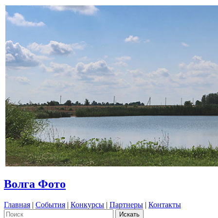
Волга Фото
Главная
|
События
|
Конкурсы
|
Партнеры
|
Контакты