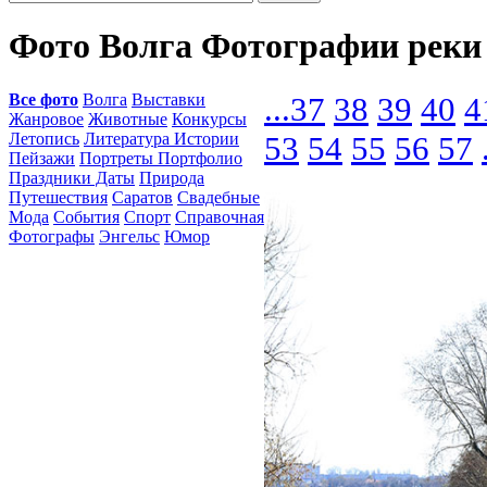
Фото Волга Фотографии реки
Все фото
Волга
Выставки
...
37
38
39
40
4
Жанровое
Животные
Конкурсы
Летопись
Литература Истории
53
54
55
56
57
Пейзажи
Портреты Портфолио
Праздники Даты
Природа
Путешествия
Саратов
Свадебные
Мода
События
Спорт
Справочная
Фотографы
Энгельс
Юмор