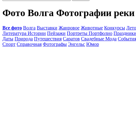
Фото Волга Фотографии реки
Все фото
Волга
Выставки
Жанровое
Животные
Конкурсы
Лет
Литература Истории
Пейзажи
Портреты Портфолио
Праздник
Даты
Природа
Путешествия
Саратов
Свадебные Мода
Событи
Спорт
Справочная
Фотографы
Энгельс
Юмор