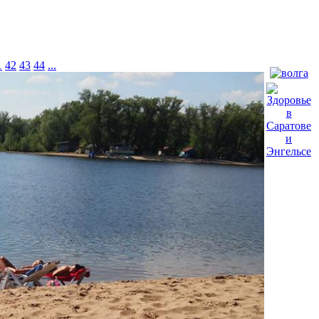
1
42
43
44
...