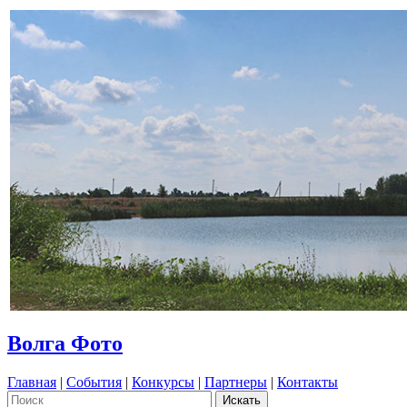
Волга Фото
Главная
|
События
|
Конкурсы
|
Партнеры
|
Контакты