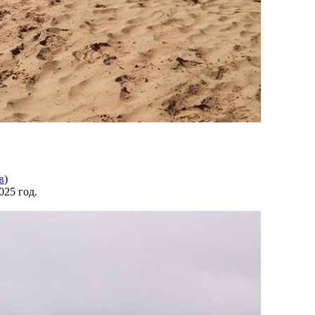
в
)
025 год.