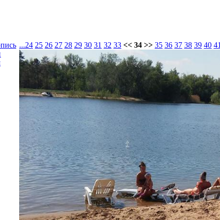
опись
...
24
25
26
27
28
29
30
31
32
33
<< 34 >>
35
36
37
38
39
40
4
и
я