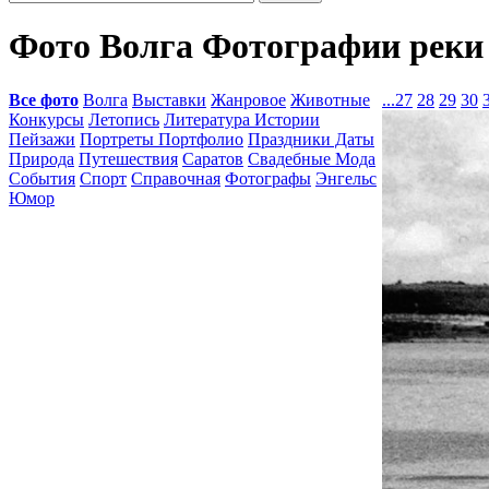
Фото Волга Фотографии реки
Все фото
Волга
Выставки
Жанровое
Животные
...
27
28
29
30
Конкурсы
Летопись
Литература Истории
Пейзажи
Портреты Портфолио
Праздники Даты
Природа
Путешествия
Саратов
Свадебные Мода
События
Спорт
Справочная
Фотографы
Энгельс
Юмор