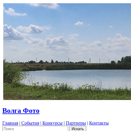
Волга Фото
Главная
|
События
|
Конкурсы
|
Партнеры
|
Контакты