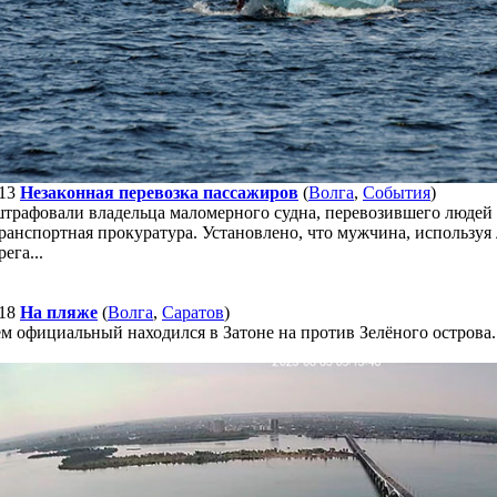
13
Незаконная перевозка пассажиров
(
Волга
,
События
)
штрафовали владельца маломерного судна, перевозившего людей 
ранспортная прокуратура. Установлено, что мужчина, используя 
ега...
18
На пляже
(
Волга
,
Саратов
)
м официальный находился в Затоне на против Зелёного острова.