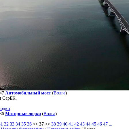
47
Автомобильный мост
(
Волга
)
ы СарБК.
36
Моторные лодки
(
Волга
)
31
32
33
34
35
36
<< 37 >>
38
39
40
41
42
43
44
45
46
47
...