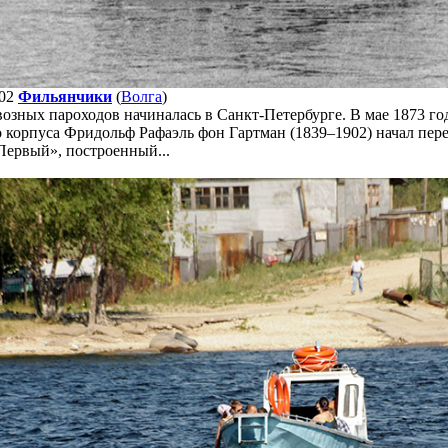
02
Фильянчики
(
Волга
)
озных пароходов начиналась в Санкт-Петербурге. В мае 1873 го
корпуса Фридольф Рафаэль фон Гартман (1839–1902) начал пере
Первый», построенный...