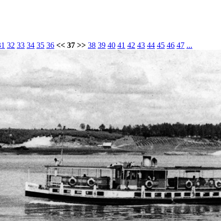
31
32
33
34
35
36
<< 37 >>
38
39
40
41
42
43
44
45
46
47
...