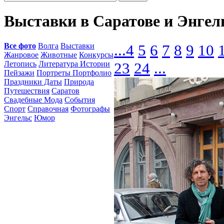
Выставки в Саратове и Энгел
Все фото
Волга
Выставки
...
4
5
6
7
8
9
10
Жанровое
Животные
Конкурсы
Летопись
Литература Истории
23
24
...
Пейзажи
Портреты Портфолио
Праздники Даты
Природа
Путешествия
Саратов
Свадебные Мода
События
Спорт
Справочная
Фотографы
Энгельс
Юмор