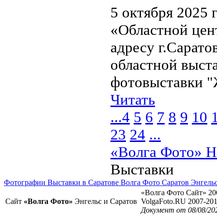
5 октября 2025 
«Областной цент
адресу г.Саратов
областной выста
фотовыставки "
Читать
...
4
5
6
7
8
9
10
23
24
...
«Волга Фото» Н
Выставки
Фотографии Выставки в Саратове Волга Фото Саратов Энгель
«Волга Фото Сайт» 20
Сайт
«Волга Фото»
Энгельс и Саратов
VolgaFoto.RU 2007-20
Документ от 08/08/20