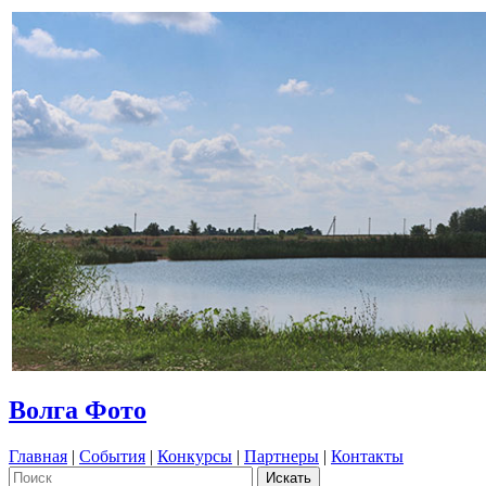
Волга Фото
Главная
|
События
|
Конкурсы
|
Партнеры
|
Контакты