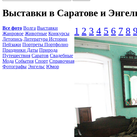
Выставки в Саратове и Энгел
Все фото
Волга
Выставки
1
2
3
4
5
6
7
8
Жанровое
Животные
Конкурсы
Летопись
Литература Истории
Пейзажи
Портреты Портфолио
Праздники Даты
Природа
Путешествия
Саратов
Свадебные
Мода
События
Спорт
Справочная
Фотографы
Энгельс
Юмор