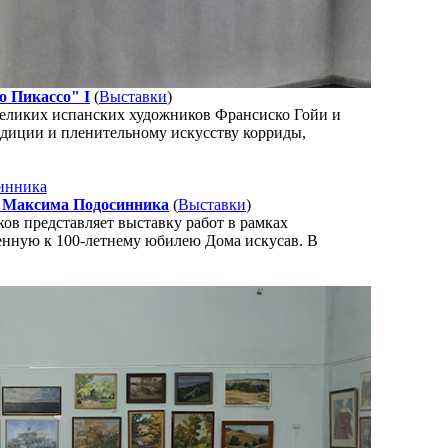
о Пикассо" I
(
Выставки
)
еликих испанских художников Франсиско Гойи и
диции и пленительному искусству корриды,
а Максима Подосинника
(
Выставки
)
в представляет выставку работ в рамках
енную к 100-летнему юбилею Дома искусав. В