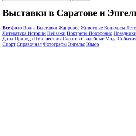
Выставки в Саратове и Энгел
Все фото
Волга
Выставки
Жанровое
Животные
Конкурсы
Лет
Литература Истории
Пейзажи
Портреты Портфолио
Праздник
Даты
Природа
Путешествия
Саратов
Свадебные Мода
Событи
Спорт
Справочная
Фотографы
Энгельс
Юмор