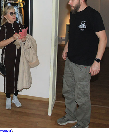
тавки
)