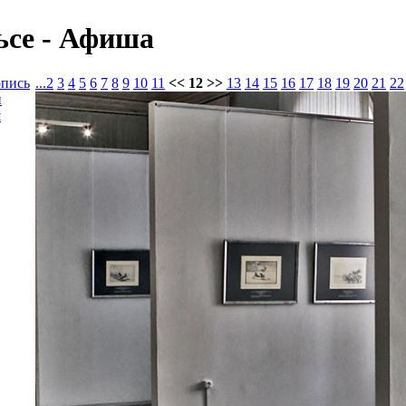
ьсе - Афиша
опись
...
2
3
4
5
6
7
8
9
10
11
<< 12 >>
13
14
15
16
17
18
19
20
21
22
и
я