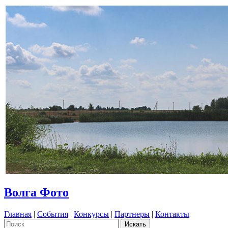
Волга Фото
Главная
|
События
|
Конкурсы
|
Партнеры
|
Контакты