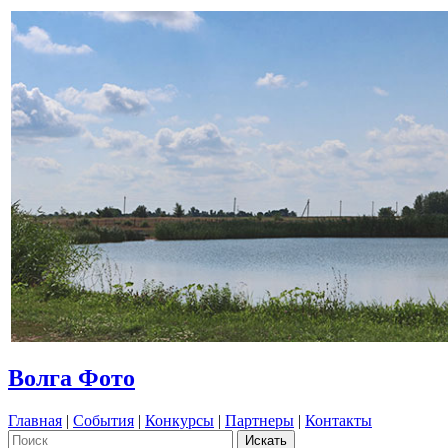
Волга Фото
Главная
|
События
|
Конкурсы
|
Партнеры
|
Контакты