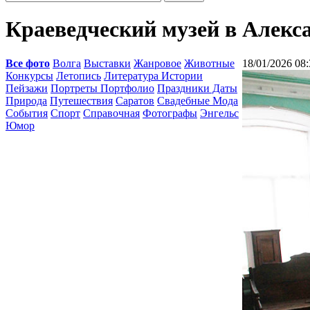
Краеведческий музей в Алекс
Все фото
Волга
Выставки
Жанровое
Животные
18/01/2026 08:
Конкурсы
Летопись
Литература Истории
Пейзажи
Портреты Портфолио
Праздники Даты
Природа
Путешествия
Саратов
Свадебные Мода
События
Спорт
Справочная
Фотографы
Энгельс
Юмор