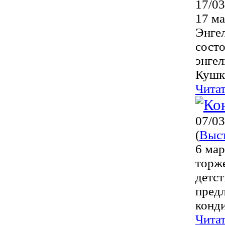
17/03
17 ма
Энге
состо
энге
Кушку
Чита
07/03
(
Выс
6 мар
торж
детст
предл
конди
Чита