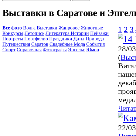
Выставки в Саратове и Энгел
Все фото
Волга
Выставки
Жанровое
Животные
1
2
3
Конкурсы
Летопись
Литература Истории
Пейзажи
Портреты Портфолио
Праздники Даты
Природа
Путешествия
Саратов
Свадебные Мода
События
28/03
Спорт
Справочная
Фотографы
Энгельс
Юмор
(
Выс
Вита
наше
декаб
прояв
медал
Чита
22/03