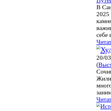
Путе
В Са
2025 
камня
важны
себе 
Чита
20/03
(
Выс
Сочи
Жилин
много
зани
Чита