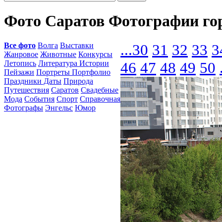
Фото Саратов Фотографии го
Все фото
Волга
Выставки
...
30
31
32
33
3
Жанровое
Животные
Конкурсы
Летопись
Литература Истории
46
47
48
49
50
Пейзажи
Портреты Портфолио
Праздники Даты
Природа
Путешествия
Саратов
Свадебные
Мода
События
Спорт
Справочная
Фотографы
Энгельс
Юмор