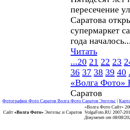
пересечение у
Саратова откры
супермаркет са
года началось..
Читать
...
20
21
22
23
2
36
37
38
39
40
«Волга Фото» 
Саратов
Фотографии Фото Саратов Волга Фото Саратов Энгельс
|
Карта
«Волга Фото Сайт» 20
Сайт
«Волга Фото»
Энгельс и Саратов
VolgaFoto.RU 2007-20
Документ от 08/08/20