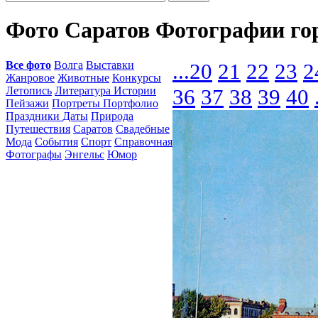
Фото Саратов Фотографии го
Все фото
Волга
Выставки
...
20
21
22
23
2
Жанровое
Животные
Конкурсы
Летопись
Литература Истории
36
37
38
39
40
Пейзажи
Портреты Портфолио
Праздники Даты
Природа
Путешествия
Саратов
Свадебные
Мода
События
Спорт
Справочная
Фотографы
Энгельс
Юмор