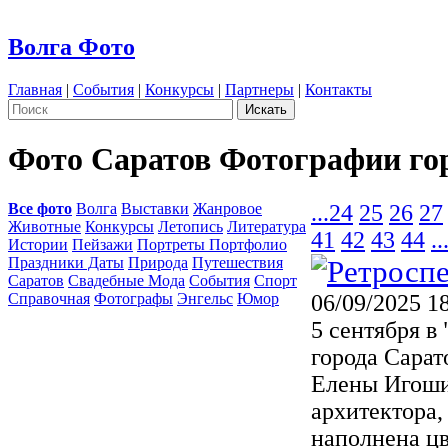
Волга Фото
Главная
|
События
|
Конкурсы
|
Партнеры
|
Контакты
Фото Саратов Фотографии го
Все фото
Волга
Выставки
Жанровое
...
24
25
26
27
Животные
Конкурсы
Летопись
Литература
41
42
43
44
..
Истории
Пейзажи
Портреты Портфолио
Праздники Даты
Природа
Путешествия
Саратов
Свадебные Мода
События
Спорт
Справочная
Фотографы
Энгельс
Юмор
06/09/2025 1
5 сентября в
города Сарат
Елены Игоши
архитектора,
наполнена цв