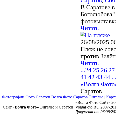
Саратов
,
Соб
В Саратове в
Боголюбова" 
фотовыставка
Читать
26/08/2025 0
Пляж не совс
против Зелён
Читать
...
24
25
26
27
41
42
43
44
..
«Волга Фото
Саратов
Фотографии Фото Саратов Волга Фото Саратов Энгельс
|
Карта
«Волга Фото Сайт» 20
Сайт
«Волга Фото»
Энгельс и Саратов
VolgaFoto.RU 2007-20
Документ от 06/08/20