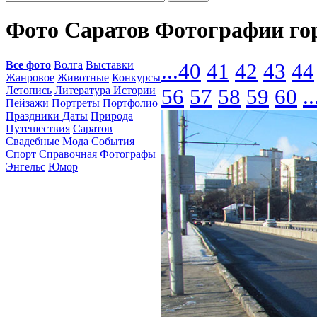
Фото Саратов Фотографии го
Все фото
Волга
Выставки
...
40
41
42
43
44
Жанровое
Животные
Конкурсы
Летопись
Литература Истории
56
57
58
59
60
..
Пейзажи
Портреты Портфолио
Праздники Даты
Природа
Путешествия
Саратов
Свадебные Мода
События
Спорт
Справочная
Фотографы
Энгельс
Юмор