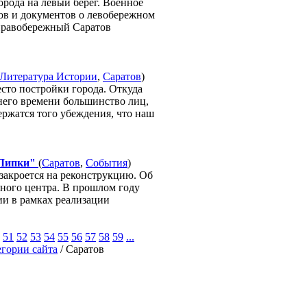
орода на левый берег. Военное
ков и документов о левобережном
 правобережный Саратов
Литература Истории
,
Саратов
)
сто постройки города. Откуда
него времени большинство лиц,
ержатся того убеждения, что наш
"Липки"
(
Саратов
,
События
)
 закроется на реконструкцию. Об
тного центра. В прошлом году
ии в рамках реализации
51
52
53
54
55
56
57
58
59
...
егории сайта
/ Саратов