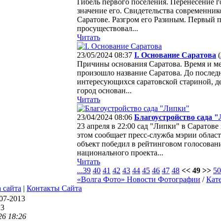
Гибель первого поселения. Перенесение г
значение его. Свидетельства современни
Саратове. Разгром его Разиным. Первый
просуществовал...
Читать
23/05/2024 08:37
I. Основание Саратова
(
Причины основания Саратова. Время и ме
произошло название Саратова. До послед
интересующихся саратовской стариной, д
город основан...
Читать
23/04/2024 08:06
Благоустройство сада 
23 апреля в 22:00 сад "Липки" в Саратове
этом сообщает пресс-служба мэрии облас
объект победил в рейтинговом голосован
национального проекта...
Читать
...
39
40
41
42
43
44
45
46
47
48
<< 49 >>
50
«Волга Фото» Новости Фотографии
/
Кат
 сайта
|
Контакты Сайта
07-2013
13
26 18:26