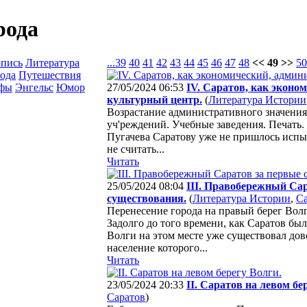
рода
опись
Литература
...
39
40
41
42
43
44
45
46
47
48
<< 49 >>
50
ода
Путешествия
афы
Энгельс
Юмор
27/05/2024 06:53
IV. Саратов, как эконо
культурный центр.
(
Литература Истории
Возрастание административного значения
уч'реждений. Учебные заведения. Печать.
Пугачева Саратову уже не пришлось испы
не считать...
Читать
25/05/2024 08:04
III. Правобережный Сар
существования.
(
Литература Истории
,
Са
Перенесение города на правый берег Волг
Задолго до того времени, как Саратов бы
Волги на этом месте уже существовал дов
население которого...
Читать
23/05/2024 20:33
II. Саратов на левом бе
Саратов
)