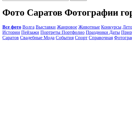
Фото Саратов Фотографии го
Все фото
Волга
Выставки
Жанровое
Животные
Конкурсы
Лет
Истории
Пейзажи
Портреты Портфолио
Праздники Даты
Прир
Саратов
Свадебные Мода
События
Спорт
Справочная
Фотогр