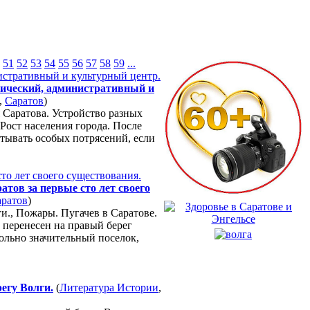
51
52
53
54
55
56
57
58
59
...
мический, административный и
,
Саратов
)
 Саратова. Устройство разных
 Рост населения города. После
тывать особых потрясений, если
атов за первые сто лет своего
ратов
)
и., Пожары. Пугачев в Саратове.
л перенесен на правый берег
ольно значительный поселок,
регу Волги.
(
Литература Истории
,