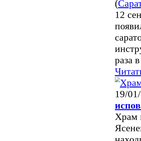
(
Сара
12 се
появи
сарат
инстр
раза 
Читат
19/01
испов
Храм 
Ясене
наход