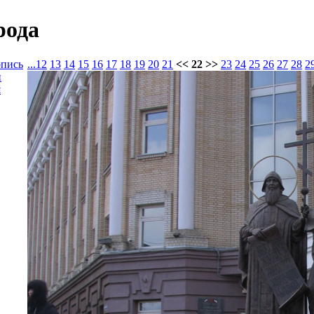
рода
опись
...
12
13
14
15
16
17
18
19
20
21
<< 22 >>
23
24
25
26
27
28
2
и
я