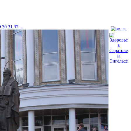
9
30
31
32
...