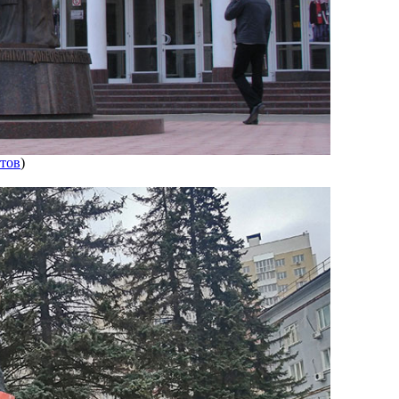
тов
)