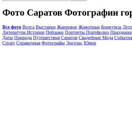
Фото Саратов Фотографии го
Все фото
Волга
Выставки
Жанровое
Животные
Конкурсы
Лет
Литература Истории
Пейзажи
Портреты Портфолио
Праздник
Даты
Природа
Путешествия
Саратов
Свадебные Мода
Событи
Спорт
Справочная
Фотографы
Энгельс
Юмор