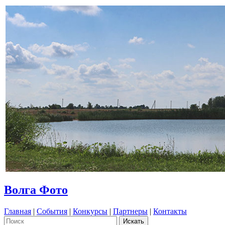
Волга Фото
Главная
|
События
|
Конкурсы
|
Партнеры
|
Контакты