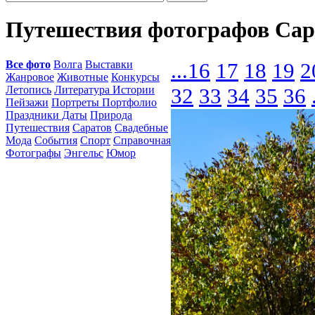
Путешествия фотографов Сар
Все фото
Волга
Выставки
...
16
17
18
19
2
Жанровое
Животные
Конкурсы
Летопись
Литература Истории
32
33
34
35
36
Пейзажи
Портреты Портфолио
Праздники Даты
Природа
Путешествия
Саратов
Свадебные
Мода
События
Спорт
Справочная
Фотографы
Энгельс
Юмор