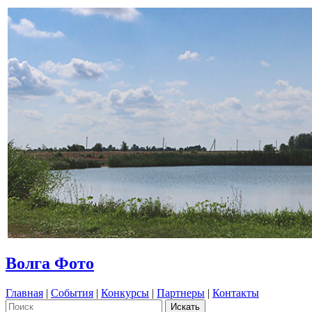
Волга Фото
Главная
|
События
|
Конкурсы
|
Партнеры
|
Контакты