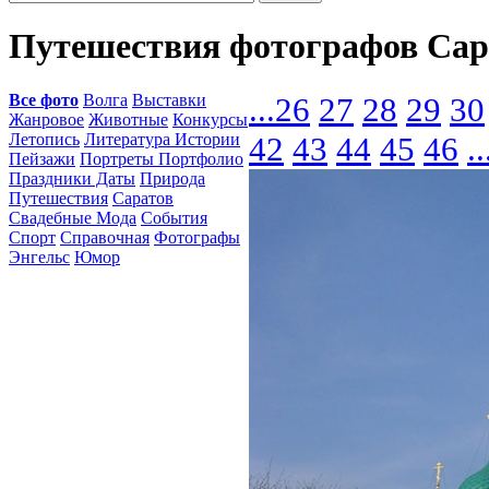
Путешествия фотографов Сар
Все фото
Волга
Выставки
...
26
27
28
29
30
Жанровое
Животные
Конкурсы
Летопись
Литература Истории
42
43
44
45
46
..
Пейзажи
Портреты Портфолио
Праздники Даты
Природа
Путешествия
Саратов
Свадебные Мода
События
Спорт
Справочная
Фотографы
Энгельс
Юмор