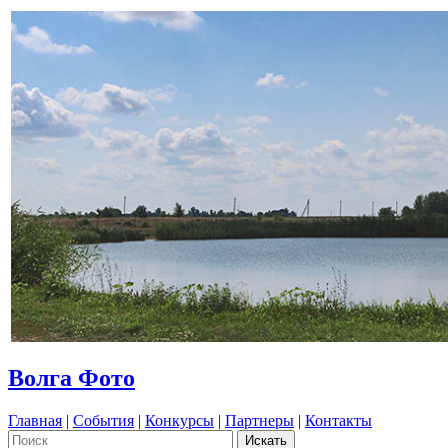
Волга Фото
Главная
|
События
|
Конкурсы
|
Партнеры
|
Контакты