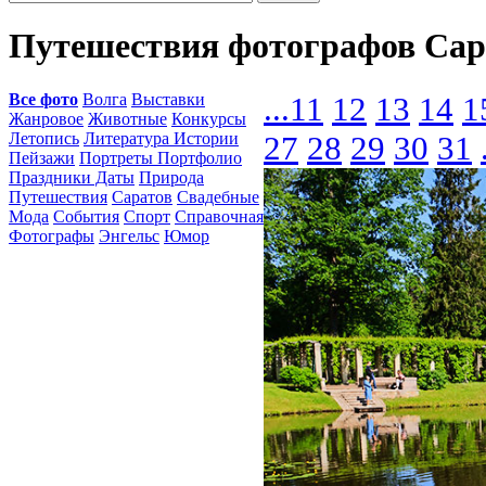
Путешествия фотографов Сар
Все фото
Волга
Выставки
...
11
12
13
14
1
Жанровое
Животные
Конкурсы
Летопись
Литература Истории
27
28
29
30
31
Пейзажи
Портреты Портфолио
Праздники Даты
Природа
Путешествия
Саратов
Свадебные
Мода
События
Спорт
Справочная
Фотографы
Энгельс
Юмор