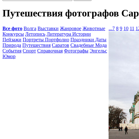
Путешествия фотографов Сар
Все фото
Волга
Выставки
Жанровое
Животные
...
7
8
9
10
11
1
Конкурсы
Летопись
Литература Истории
Пейзажи
Портреты Портфолио
Праздники Даты
Природа
Путешествия
Саратов
Свадебные Мода
События
Спорт
Справочная
Фотографы
Энгельс
Юмор