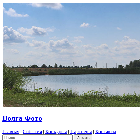
Волга Фото
Главная
|
События
|
Конкурсы
|
Партнеры
|
Контакты