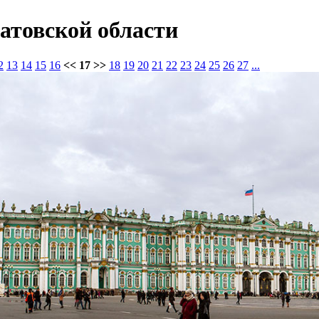
атовской области
2
13
14
15
16
<< 17 >>
18
19
20
21
22
23
24
25
26
27
...