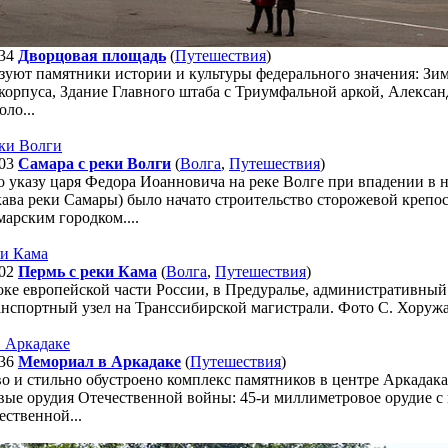
34
Дворцовая площадь
(
Путешествия
)
зуют памятники истории и культуры федерального значения: Зим
корпуса, Здание Главного штаба с Триумфальной аркой, Алексан
ло...
03
Самара с реки Волги
(
Волга
,
Путешествия
)
о указу царя Федора Иоанновича на реке Волге при впадении в
ава реки Самары) было начато строительство сторожевой крепос
арским городком....
02
Пермь с реки Кама
(
Волга
,
Путешествия
)
оке европейской части России, в Предуралье, административный
анспортный узел на Транссибирской магистрали. Фото С. Хоружа
36
Мемориал в Аркадаке
(
Путешествия
)
во и стильно обустроено комплекс памятников в центре Аркадак
ые орудия Отечественной войны: 45-и миллиметровое орудие с 
ственной...