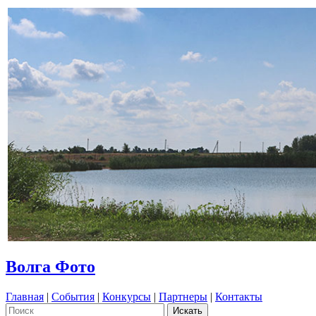
Волга Фото
Главная
|
События
|
Конкурсы
|
Партнеры
|
Контакты