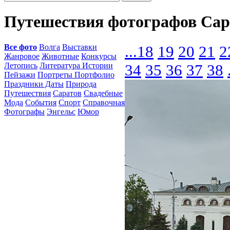
Путешествия фотографов Сар
Все фото
Волга
Выставки
...
18
19
20
21
2
Жанровое
Животные
Конкурсы
Летопись
Литература Истории
34
35
36
37
38
Пейзажи
Портреты Портфолио
Праздники Даты
Природа
Путешествия
Саратов
Свадебные
Мода
События
Спорт
Справочная
Фотографы
Энгельс
Юмор