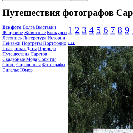
Путешествия фотографов Сар
Все фото
Волга
Выставки
1
2
3
4
5
6
7
8
9
Жанровое
Животные
Конкурсы
Летопись
Литература Истории
...
Пейзажи
Портреты Портфолио
Праздники Даты
Природа
Путешествия
Саратов
Свадебные Мода
События
Спорт
Справочная
Фотографы
Энгельс
Юмор