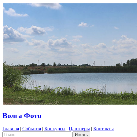
Волга Фото
Главная
|
События
|
Конкурсы
|
Партнеры
|
Контакты