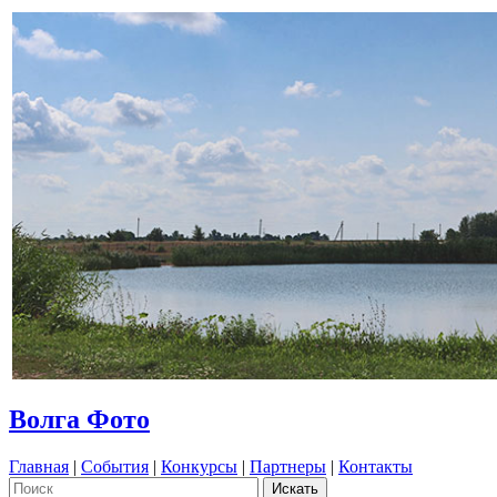
Волга Фото
Главная
|
События
|
Конкурсы
|
Партнеры
|
Контакты