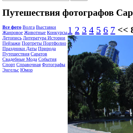
Путешествия фотографов Сар
Все фото
Волга
Выставки
1
2
3
4
5
6
7
<< 
Жанровое
Животные
Конкурсы
Летопись
Литература Истории
Пейзажи
Портреты Портфолио
Праздники Даты
Природа
Путешествия
Саратов
Свадебные Мода
События
Спорт
Справочная
Фотографы
Энгельс
Юмор