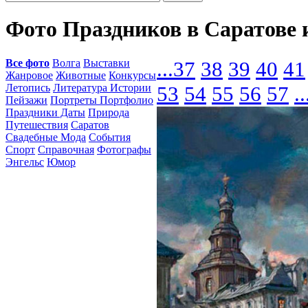
Фото Праздников в Саратове 
Все фото
Волга
Выставки
...
37
38
39
40
41
Жанровое
Животные
Конкурсы
Летопись
Литература Истории
53
54
55
56
57
..
Пейзажи
Портреты Портфолио
Праздники Даты
Природа
Путешествия
Саратов
Свадебные Мода
События
Спорт
Справочная
Фотографы
Энгельс
Юмор