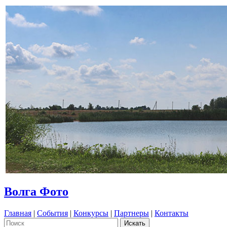
Волга Фото
Главная
|
События
|
Конкурсы
|
Партнеры
|
Контакты