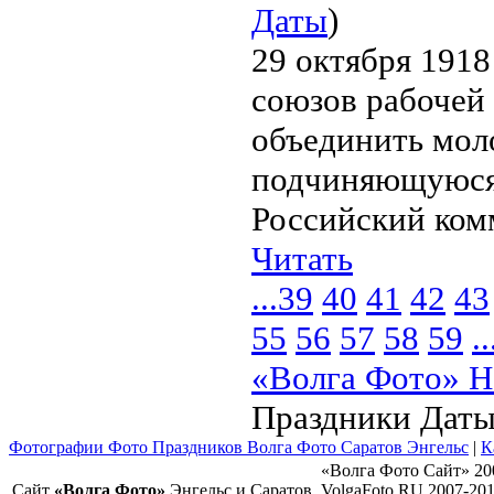
Даты
)
29 октября 1918
союзов рабочей
объединить мол
подчиняющуюся
Российский ком
Читать
...
39
40
41
42
43
55
56
57
58
59
..
«Волга Фото» Н
Праздники Дат
Фотографии Фото Праздников Волга Фото Саратов Энгельс
|
К
«Волга Фото Сайт» 20
Сайт
«Волга Фото»
Энгельс и Саратов
VolgaFoto.RU 2007-20