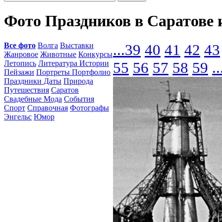
Фото Праздников в Саратове 
Все фото
Волга
Выставки
...
39
40
41
42
43
Жанровое
Животные
Конкурсы
Летопись
Литература Истории
55
56
57
58
59
..
Пейзажи
Портреты Портфолио
Праздники Даты
Природа
Путешествия
Саратов
Свадебные Мода
События
Спорт
Справочная
Фотографы
Энгельс
Юмор