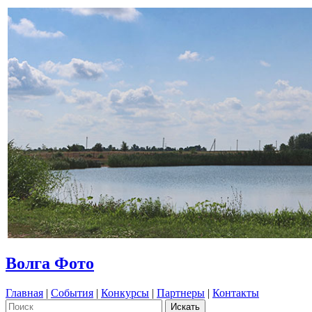
Волга Фото
Главная
|
События
|
Конкурсы
|
Партнеры
|
Контакты