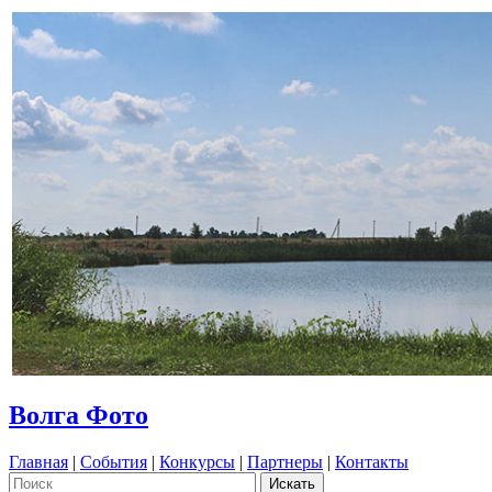
Волга Фото
Главная
|
События
|
Конкурсы
|
Партнеры
|
Контакты