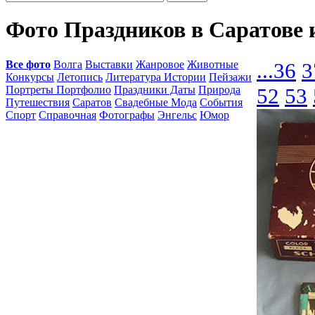
Фото Праздников в Саратове 
Все фото
Волга
Выставки
Жанровое
Животные
...
36
3
Конкурсы
Летопись
Литература Истории
Пейзажи
Портреты Портфолио
Праздники Даты
Природа
52
53
Путешествия
Саратов
Свадебные Мода
События
Спорт
Справочная
Фотографы
Энгельс
Юмор