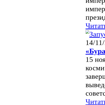
импер
импер
прези
Читат
14/11
«Бур
15 но
косми
завер
вывед
совет
Читат