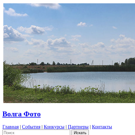
Волга Фото
Главная
|
События
|
Конкурсы
|
Партнеры
|
Контакты