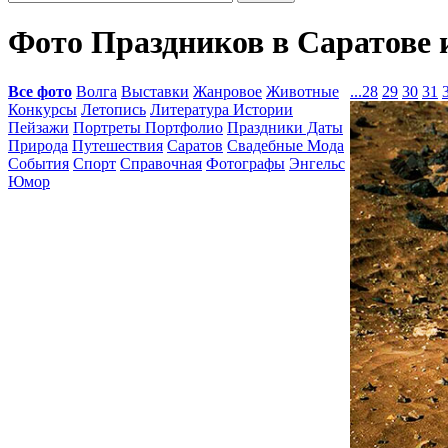
Фото Праздников в Саратове 
Все фото
Волга
Выставки
Жанровое
Животные
...
28
29
30
31
Конкурсы
Летопись
Литература Истории
Пейзажи
Портреты Портфолио
Праздники Даты
Природа
Путешествия
Саратов
Свадебные Мода
События
Спорт
Справочная
Фотографы
Энгельс
Юмор