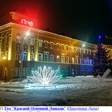
21
Год "Красной Огненной Лошади"
(
Праздники Даты
)