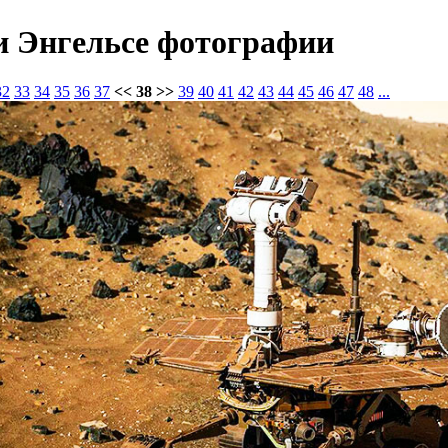
и Энгельсе фотографии
32
33
34
35
36
37
<< 38 >>
39
40
41
42
43
44
45
46
47
48
...