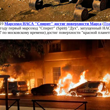
19
Марсоход НАСА "Спирит" достиг поверхности Марса
(
Пра
 году первый марсоход "Спирит" (Spirit) "Дух", запущенный НАС
7 по московскому времени) достиг поверхности "красной планет