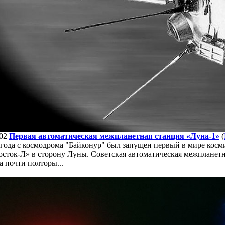
02
Первая автоматическая межпланетная станция «Луна-1»
(
 года с космодрома "Байконур" был запущен первый в мире косм
сток-Л» в сторону Луны. Советская автоматическая межпланетн
 почти полторы...