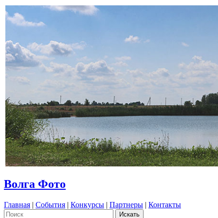
Волга Фото
Главная
|
События
|
Конкурсы
|
Партнеры
|
Контакты