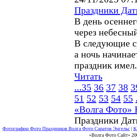
Праздники Да
В день осенне
через небесный
В следующие с
а ночь начинае
праздник имел.
Читать
...
35
36
37
38
3
51
52
53
54
55
«Волга Фото» 
Праздники Да
Фотографии Фото Праздников Волга Фото Саратов Энгельс
|
К
«Волга Фото Сайт» 20