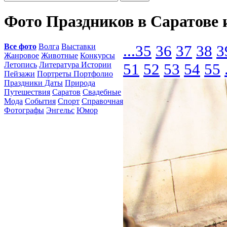
Фото Праздников в Саратове 
Все фото
Волга
Выставки
...
35
36
37
38
3
Жанровое
Животные
Конкурсы
Летопись
Литература Истории
51
52
53
54
55
Пейзажи
Портреты Портфолио
Праздники Даты
Природа
Путешествия
Саратов
Свадебные
Мода
События
Спорт
Справочная
Фотографы
Энгельс
Юмор