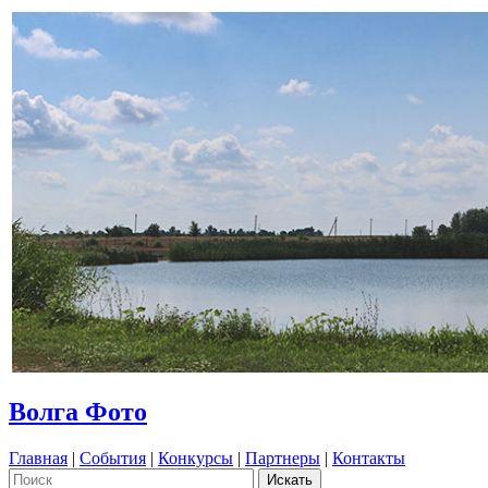
Волга Фото
Главная
|
События
|
Конкурсы
|
Партнеры
|
Контакты