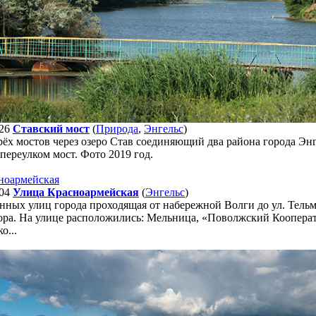
26
Ставский мост
(
Природа
,
Энгельс
)
рёх мостов через озеро Став соединяющий два района города Эн
ереулком мост. Фото 2019 год.
04
Улица Красноармейская
(
Энгельс
)
нных улиц города проходящая от набережной Волги до ул. Тельм
тора. На улице расположились: Мельница, «Поволжский Коопер
о...