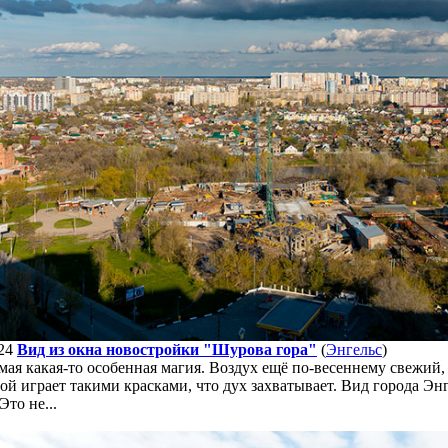
24
Вид из окна новостройки "Шурова гора"
(
Энгельс
)
 мая какая-то особенная магия. Воздух ещё по-весеннему свежий
ой играет такими красками, что дух захватывает. Вид города Эн
Это не...