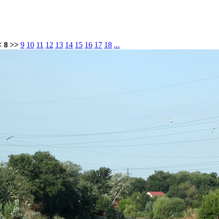
< 8 >>
9
10
11
12
13
14
15
16
17
18
...